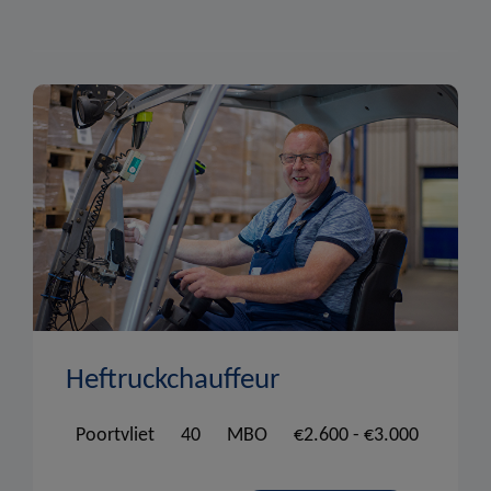
Sales
Productie
Administratie & Secretariee
Projectmanagement
HSEQ
HRM
Supply Chain Planning
Heftruckchauffeur
Poortvliet
40
MBO
€2.600 - €3.000