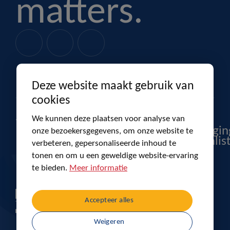
matters.
Deze website maakt gebruik van
cookies
Productverpakkingen
Budelpack
Co-
We kunnen deze plaatsen voor analyse van
packagin
onze bezoekersgegevens, om onze website te
specialis
verbeteren, gepersonaliseerde inhoud te
tonen en om u een geweldige website-ervaring
te bieden.
Meer informatie
Accepteer alles
Weigeren