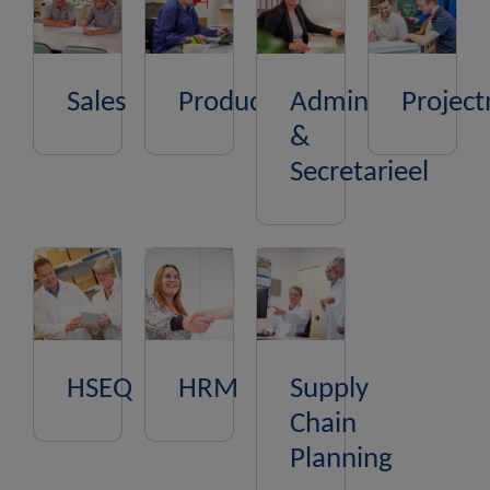
Sales
Productie
Administratie
Projec
&
Secretarieel
HSEQ
HRM
Supply
Chain
Planning