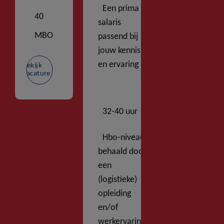
Een prima
40
salaris
MBO
passend bij
jouw kennis
en ervaring
Bekijk
vacature
32-40 uur
Hbo-niveau
behaald door
een
(logistieke)
opleiding
en/of
werkervaring.